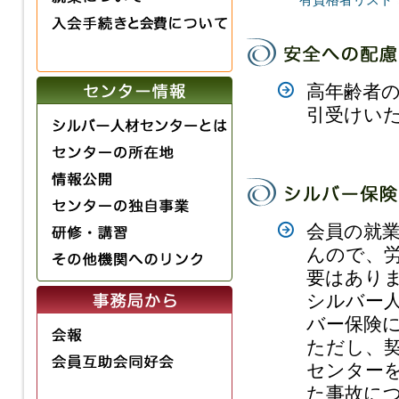
有資格者リスト
高年齢者
引受けい
会員の就
んので、
要はあり
シルバー
バー保険
ただし、
センター
た事故に